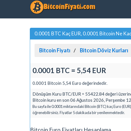
0.0001 BTC Kaç EUR, 0.0001 Bitcoin Ne Kad
Bitcoin Fiyatı
Bitcoin Döviz Kurları
0.0001 BTC = 5,54 EUR
0.0001 Bitcoin 5,54 Euro değerindedir.
Dönüşüm Kuru BTC/EUR = 55422.84 değeri üzerind
Bitcoin kuru en son 06 Ağustos 2026, Perşembe 12:
Bu sayfa ile 0.0001 miktarındaki Bitcoin (BTC) kaç Euro (EUR)
öğrenebilirsiniz. Fiyatlar 5 dakikada bir yenilenmektedir.
Bitcoin Euro Fiyatları Hesaplama