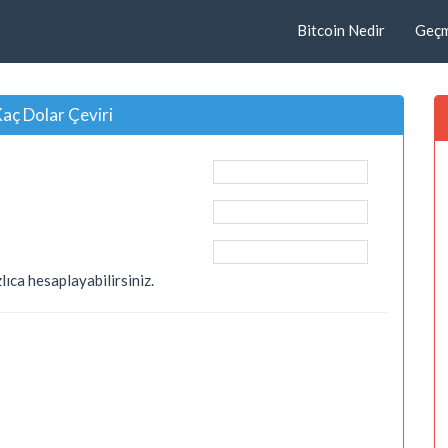
Bitcoin Nedir
Geçmi
aç Dolar Çeviri
zlıca hesaplayabilirsiniz.