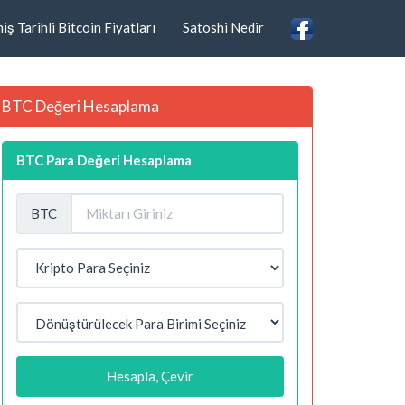
ş Tarihli Bitcoin Fiyatları
Satoshi Nedir
BTC Değeri Hesaplama
BTC Para Değeri Hesaplama
BTC
Hesapla, Çevir