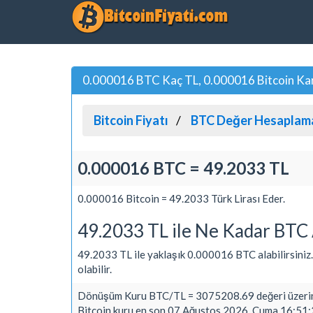
0.000016 BTC Kaç TL, 0.000016 Bitcoin Karş
Bitcoin Fiyatı
BTC Değer Hesaplam
0.000016 BTC = 49.2033 TL
0.000016 Bitcoin = 49.2033 Türk Lirası Eder.
49.2033 TL ile Ne Kadar BTC 
49.2033 TL ile yaklaşık 0.000016 BTC alabilirsiniz. A
olabilir.
Dönüşüm Kuru BTC/TL = 3075208.69 değeri üzerin
Bitcoin kuru en son 07 Ağustos 2026, Cuma 16:51:2