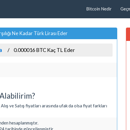
Bitcoin Nedir
Geçmi
ılığı Ne Kadar Türk Lirası Eder
a
0.000016 BTC Kaç TL Eder
Alabilirim?
lış ve Satış fiyatları arasında ufak da olsa fiyat farkları
den hesaplanmıştır.
4 tarihinde güncellenmiştir.