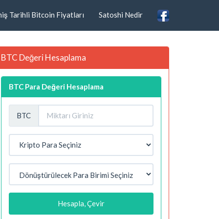
ş Tarihli Bitcoin Fiyatları
Satoshi Nedir
BTC Değeri Hesaplama
BTC Para Değeri Hesaplama
BTC
Hesapla, Çevir