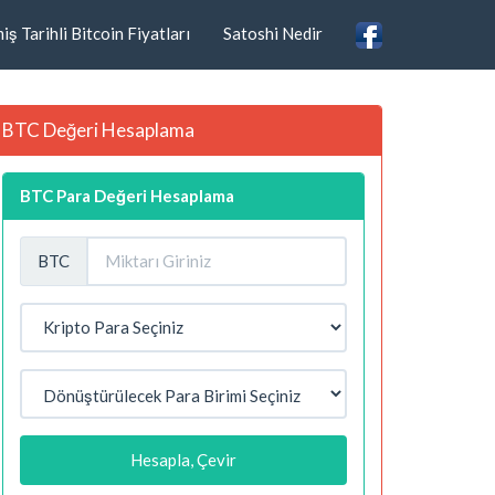
ş Tarihli Bitcoin Fiyatları
Satoshi Nedir
BTC Değeri Hesaplama
BTC Para Değeri Hesaplama
BTC
Hesapla, Çevir