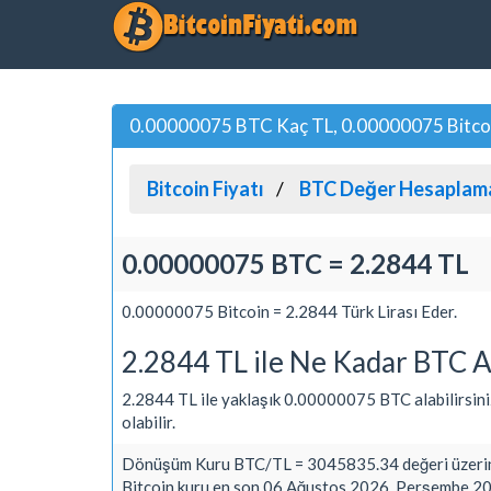
0.00000075 BTC Kaç TL, 0.00000075 Bitcoin 
Bitcoin Fiyatı
BTC Değer Hesaplam
0.00000075 BTC = 2.2844 TL
0.00000075 Bitcoin = 2.2844 Türk Lirası Eder.
2.2844 TL ile Ne Kadar BTC A
2.2844 TL ile yaklaşık 0.00000075 BTC alabilirsiniz. 
olabilir.
Dönüşüm Kuru BTC/TL = 3045835.34 değeri üzerin
Bitcoin kuru en son 06 Ağustos 2026, Perşembe 20: