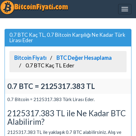
0.7 BTC Kaç TL, 0.7 Bitcoin Karşılığı Ne Kadar Türk
Lirası Eder
Bitcoin Fiyatı
BTC Değer Hesaplama
0.7 BTC Kaç TL Eder
0.7 BTC = 2125317.383 TL
0.7 Bitcoin = 2125317.383 Türk Lirası Eder.
2125317.383 TL ile Ne Kadar BTC
Alabilirim?
2125317.383 TL ile yaklaşık 0.7 BTC alabilirsiniz. Alış ve