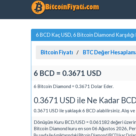
6 BCD Kaç USD, 6 Bitcoin Diamond Karşılığı
Bitcoin Fiyatı
BTC Değer Hesaplam
6 BCD = 0.3671 USD
6 Bitcoin Diamond = 0.3671 Dolar Eder.
0.3671 USD ile Ne Kadar BCD 
0.3671 USD ile yaklaşık 6 BCD alabilirsiniz. Alış ve S
Dönüşüm Kuru BCD/USD = 0.061182 değeri üzerind
Bitcoin Diamond kuru en son 06 Ağustos 2026, Per
Bu sayfa ile 6 miktarındaki Bitcoin Diamond (BCD) kaç Dolar 