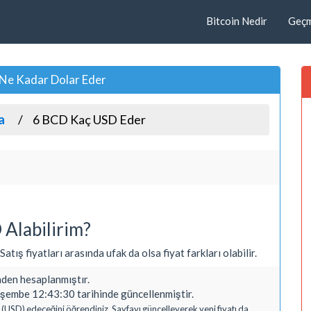
Bitcoin Nedir
Geçmi
 Ne Kadar Dolar Eder
a
6 BCD Kaç USD Eder
Alabilirim?
atış fiyatları arasında ufak da olsa fiyat farkları olabilir.
en hesaplanmıştır.
şembe 12:43:30 tarihinde güncellenmiştir.
(USD) edeceğini öğrendiniz. Sayfayı güncelleyerek yeni fiyatı da