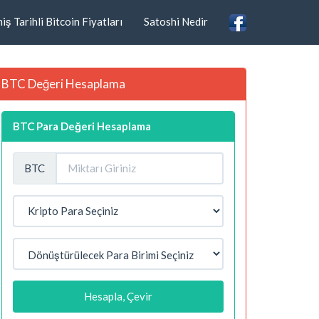
ş Tarihli Bitcoin Fiyatları
Satoshi Nedir
BTC Değeri Hesaplama
BTC Para Değeri Hesaplama
BTC
Hesapla, Çevir