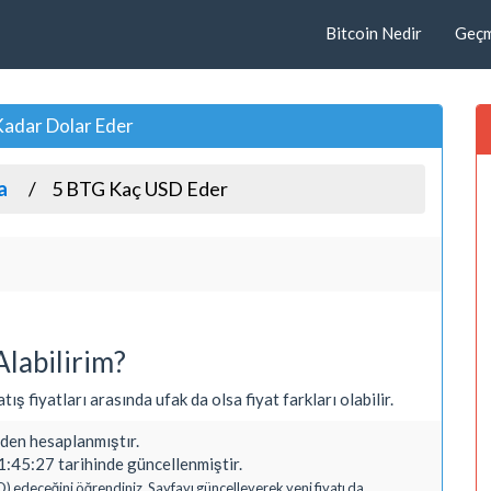
Bitcoin Nedir
Geçmi
Kadar Dolar Eder
a
5 BTG Kaç USD Eder
labilirim?
ış fiyatları arasında ufak da olsa fiyat farkları olabilir.
en hesaplanmıştır.
:45:27 tarihinde güncellenmiştir.
D) edeceğini öğrendiniz. Sayfayı güncelleyerek yeni fiyatı da