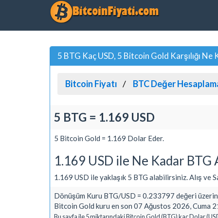
5 BTG Kaç USD, 5 Bitcoin Gold Karşılığı Ne 
Bitcoin Fiyatı
BTC Değer Hesaplam
5 BTG = 1.169 USD
5 Bitcoin Gold = 1.169 Dolar Eder.
1.169 USD ile Ne Kadar BTG A
1.169 USD ile yaklaşık 5 BTG alabilirsiniz. Alış ve Sat
Dönüşüm Kuru BTG/USD = 0.233797 değeri üzerind
Bitcoin Gold kuru en son 07 Ağustos 2026, Cuma 21
Bu sayfa ile 5 miktarındaki Bitcoin Gold (BTG) kaç Dolar (US