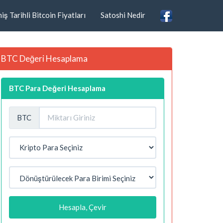
ş Tarihli Bitcoin Fiyatları
Satoshi Nedir
BTC Değeri Hesaplama
BTC Para Değeri Hesaplama
BTC
Hesapla, Çevir