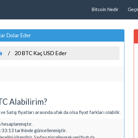
Bitcoin Nedir
Geçmi
dar Dolar Eder
a
20 BTC Kaç USD Eder
C Alabilirim?
 Satış fiyatları arasında ufak da olsa fiyat farkları olabilir.
hesaplanmıştır.
33:13 tarihinde güncellenmiştir.
eceğini öğrendiniz. Sayfayı güncelleyerek yeni fiyatı da