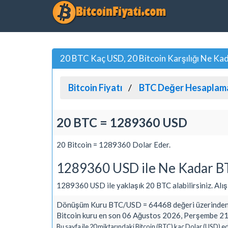
20 BTC Kaç USD, 20 Bitcoin Karşılığı Ne Ka
Bitcoin Fiyatı
BTC Değer Hesaplam
20 BTC = 1289360 USD
20 Bitcoin = 1289360 Dolar Eder.
1289360 USD ile Ne Kadar BT
1289360 USD ile yaklaşık 20 BTC alabilirsiniz. Alış ve
Dönüşüm Kuru BTC/USD = 64468 değeri üzerinden 
Bitcoin kuru en son 06 Ağustos 2026, Perşembe 21:
Bu sayfa ile 20 miktarındaki Bitcoin (BTC) kaç Dolar (USD) ed