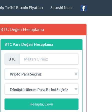
ş Tarihli Bitcoin Fiyatları
Satoshi Nedir
BTC Değeri Hesaplama
BTC Para Değeri Hesaplama
BTC
Hesapla, Çevir