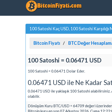
100 Satoshi Kaç USD, 100 Satoshi Karşılığı
Bitcoin Fiyatı
BTC Değer Hesaplam
100 Satoshi = 0.06471 USD
100 Satoshi = 0.06471 Dolar Eder.
0.06471 USD ile Ne Kadar Sat
0.06471 USD ile yaklaşık 100 Satoshi alabilirsiniz. A
olabilir.
Dönüşüm Kuru BTC/USD = 64709 değeri üzerinden 
Bitcoin kuru en son 07 Ağustos 2026, Cuma 12:22:0