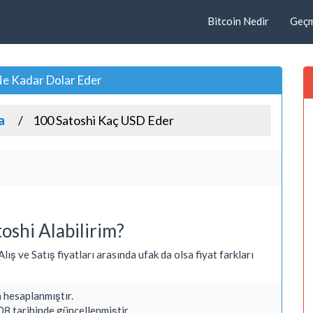
Bitcoin Nedir
Geçmi
 Ne Kadar Dolar Eder
a
100 Satoshi Kaç USD Eder
oshi Alabilirim?
lış ve Satış fiyatları arasında ufak da olsa fiyat farkları
hesaplanmıştır.
8 tarihinde güncellenmiştir.