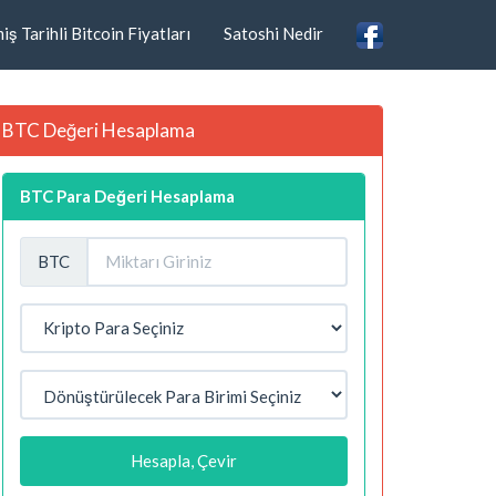
ş Tarihli Bitcoin Fiyatları
Satoshi Nedir
BTC Değeri Hesaplama
BTC Para Değeri Hesaplama
BTC
Hesapla, Çevir