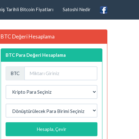
ş Tarihli Bitcoin Fiyatları
Satoshi Nedir
BTC Değeri Hesaplama
BTC Para Değeri Hesaplama
BTC
Hesapla, Çevir