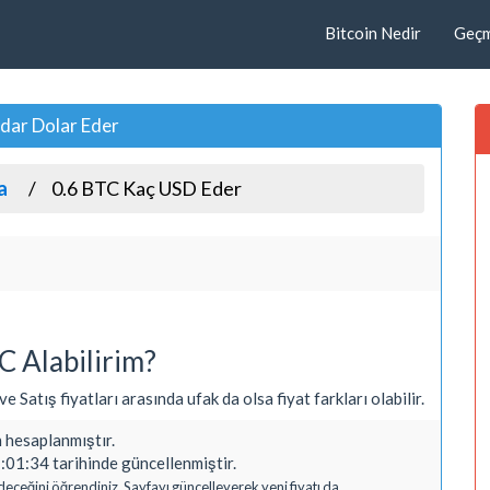
Bitcoin Nedir
Geçmi
adar Dolar Eder
a
0.6 BTC Kaç USD Eder
 Alabilirim?
e Satış fiyatları arasında ufak da olsa fiyat farkları olabilir.
hesaplanmıştır.
01:34 tarihinde güncellenmiştir.
deceğini öğrendiniz. Sayfayı güncelleyerek yeni fiyatı da