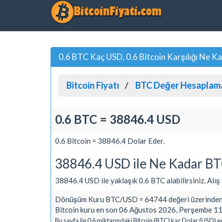
0.6 BTC Kaç USD, 0.6 Bitcoin Karşılığı Ne K
Bitcoin Fiyatı
BTC Değer Hesaplam
0.6 BTC = 38846.4 USD
0.6 Bitcoin = 38846.4 Dolar Eder.
38846.4 USD ile Ne Kadar BTC
38846.4 USD ile yaklaşık 0.6 BTC alabilirsiniz. Alış v
Dönüşüm Kuru BTC/USD = 64744 değeri üzerinden 
Bitcoin kuru en son 06 Ağustos 2026, Perşembe 11:
Bu sayfa ile 0.6 miktarındaki Bitcoin (BTC) kaç Dolar (USD) e