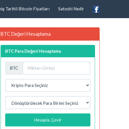
ş Tarihli Bitcoin Fiyatları
Satoshi Nedir
BTC Değeri Hesaplama
BTC Para Değeri Hesaplama
BTC
Hesapla, Çevir