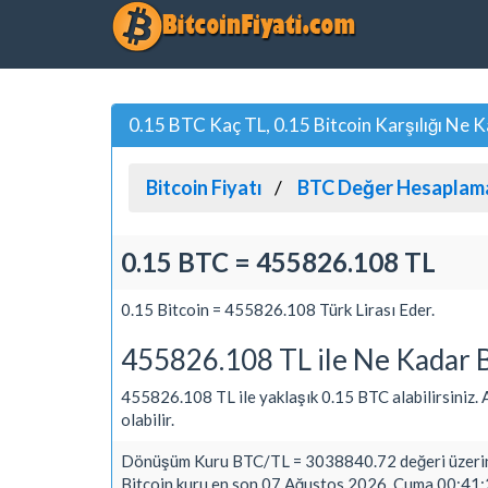
0.15 BTC Kaç TL, 0.15 Bitcoin Karşılığı Ne K
Bitcoin Fiyatı
BTC Değer Hesaplam
0.15 BTC = 455826.108 TL
0.15 Bitcoin = 455826.108 Türk Lirası Eder.
455826.108 TL ile Ne Kadar B
455826.108 TL ile yaklaşık 0.15 BTC alabilirsiniz. Al
olabilir.
Dönüşüm Kuru BTC/TL = 3038840.72 değeri üzerin
Bitcoin kuru en son 07 Ağustos 2026, Cuma 00:41:2