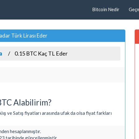
Bitcoin Nedir
Geçmi
adar Türk Lirası Eder
a
0.15 BTC Kaç TL Eder
TC Alabilirim?
ış ve Satış fiyatları arasında ufak da olsa fiyat farkları
den hesaplanmıştır.
3 tarihinde güncellenmiştir.