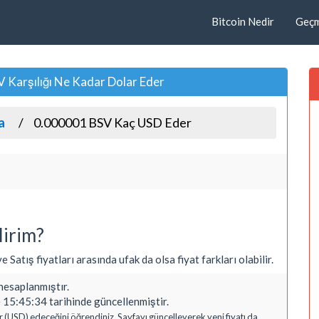
Bitcoin Nedir
Geçmi
 Karşılığı Ne Kadar Dolar Eder
a
0.000001 BSV Kaç USD Eder
lirim?
 Satış fiyatları arasında ufak da olsa fiyat farkları olabilir.
esaplanmıştır.
15:45:34 tarihinde güncellenmiştir.
r (USD) edeceğini öğrendiniz. Sayfayı güncelleyerek yeni fiyatı da