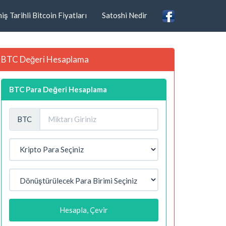
ş Tarihli Bitcoin Fiyatları
Satoshi Nedir
BTC Değeri Hesaplama
BTC Para Değeri Hesaplama
BTC
Hesapla, Çevir