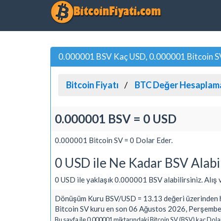
0.000001 BSV Kaç USD, 0.000001 Bitcoin SV
Bitcoin Fiyatı
BTC Değer Hesaplam
0.000001 BSV = 0 USD
0.000001 Bitcoin SV = 0 Dolar Eder.
0 USD ile Ne Kadar BSV Alabi
0 USD ile yaklaşık 0.000001 BSV alabilirsiniz. Alış ve
Dönüşüm Kuru BSV/USD = 13.13 değeri üzerinden h
Bitcoin SV kuru en son 06 Ağustos 2026, Perşembe 
Bu sayfa ile 0.000001 miktarındaki Bitcoin SV (BSV) kaç Dola